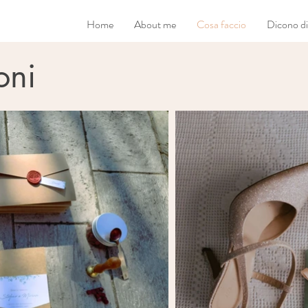
Home
About me
Cosa faccio
Dicono d
oni